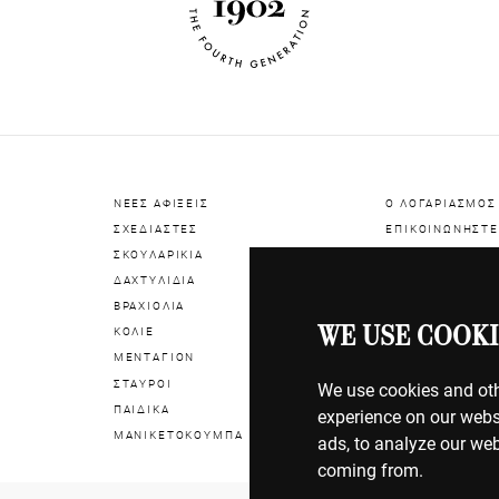
ΝΕΕΣ ΑΦΙΞΕΙΣ
Ο ΛΟΓΑΡΙΑΣΜΟΣ
ΣΧΕΔΙΑΣΤΕΣ
ΕΠΙΚΟΙΝΩΝΗΣΤΕ
ΣΚΟΥΛΑΡΙΚΙΑ
ΔΑΧΤΥΛΙΔΙΑ
ΠΛΗΡΩΜΕΣ
ΒΡΑΧΙΟΛΙΑ
ΑΠΟΣΤΟΛΕΣ
WE USE COOKI
ΚΟΛΙΕ
ΕΠΙΣΤΡΟΦΕΣ
ΜΕΝΤΑΓΙΟΝ
ΣΤΑΥΡΟΙ
ΟΡΟΙ ΧΡΗΣΗΣ
We use cookies and oth
ΠΑΙΔΙΚΑ
ΠΟΛΙΤΙΚΗ COOK
experience on our webs
ΜΑΝΙΚΕΤΟΚΟΥΜΠΑ
ΠΟΛΙΤΙΚΗ ΑΠΟΡ
ads, to analyze our web
coming from.