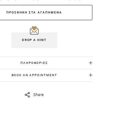
ΠΡΟΣΘΗΚΗ ΣΤΑ ΑΓΑΠΗΜΕΝΑ
DROP A HINT
ΠΛΗΡΟΦΟΡΙΕΣ
Λευκός χρυσός 18K: 1.536gr
BOOK AN APPOINTMENT
Διαμάντια: 0.15cts
ια να το δεις από κοντά, στείλε μας στο
Σμαράγδια : 0.27cts
iavildiridis.com
την ημέρα και ώρα που θέλεις να
Share
ορίσουμε το ραντεβού μας.