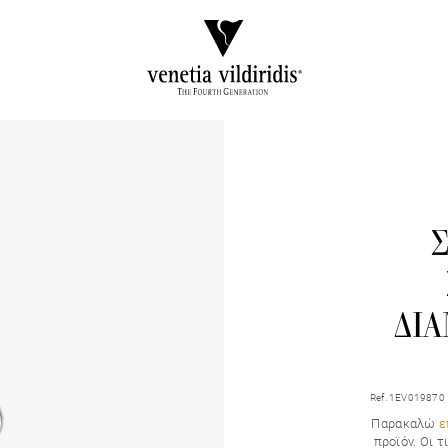
ΔΙ
Ref. 1EV019870
Παρακαλώ
ε
προϊόν. Οι 