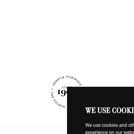
WE USE COOKI
We use cookies and oth
experience on our webs