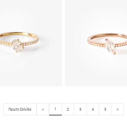
1
Πρώτη Σελίδα
<
2
3
4
5
>