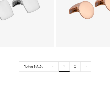
1
Πρώτη Σελίδα
<
2
>