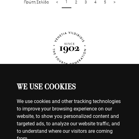
1
Πρώτη Σελίδα
<
2
3
4
5
>
WE USE COOKIES
ΡΟΛΟΓΙΑ
Ο ΛΟΓΑΡΙΑΣΜΟΣ ΜΟΥ
We use cookies and other tracking technologies
ΕΠΙΚΟΙΝΩΝΗΣΤΕ ΜΑΖΙ ΜΑΣ
to improve your browsing experience on our
ΠΛΗΡΩΜΕΣ
website, to show you personalized content and
ΑΠΟΣΤΟΛΕΣ
targeted ads, to analyze our website traffic, and
ΕΠΙΣΤΡΟΦΕΣ
to understand where our visitors are coming
from.