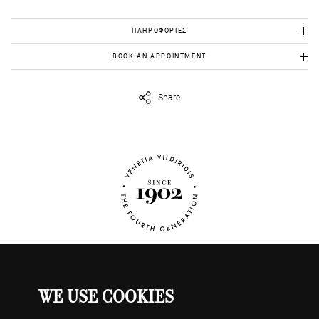
ΠΛΗΡΟΦΟΡΙΕΣ
Χρυσός Κ18: 18,90 γρ.
BOOK AN APPOINTMENT
Ημιπολύτιμες πέτρες: 165,00 ct
Για να το δεις από κοντά, στείλε μας στο
eshop@venetiavildiridis.com
την ημέρα και ώρα που θέλεις να ορίσουμε το ραντεβού μας.
Share
WE USE COOKIES
ΡΟΛΟΓΙΑ
Ο ΛΟΓΑΡΙΑΣΜΟΣ ΜΟΥ
ΕΠΙΚΟΙΝΩΝΗΣΤΕ ΜΑΖΙ ΜΑΣ