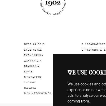
ΝΕΕΣ ΑΦΙΞΕΙΣ
Ο ΛΟΓΑΡΙΑΣΜΟΣ
ΣΧΕΔΙΑΣΤΕΣ
ΕΠΙΚΟΙΝΩΝΗΣΤΕ
ΣΚΟΥΛΑΡΙΚΙΑ
ΔΑΧΤΥΛΙΔΙΑ
ΠΛΗΡΩΜΕΣ
ΒΡΑΧΙΟΛΙΑ
ΑΠΟΣΤΟΛΕΣ
WE USE COOKI
ΚΟΛΙΕ
ΕΠΙΣΤΡΟΦΕΣ
ΜΕΝΤΑΓΙΟΝ
ΣΤΑΥΡΟΙ
ΟΡΟΙ ΧΡΗΣΗΣ
We use cookies and oth
ΠΑΙΔΙΚΑ
ΠΟΛΙΤΙΚΗ COOK
experience on our webs
ΜΑΝΙΚΕΤΟΚΟΥΜΠΑ
ΠΟΛΙΤΙΚΗ ΑΠΟΡ
ads, to analyze our web
coming from.