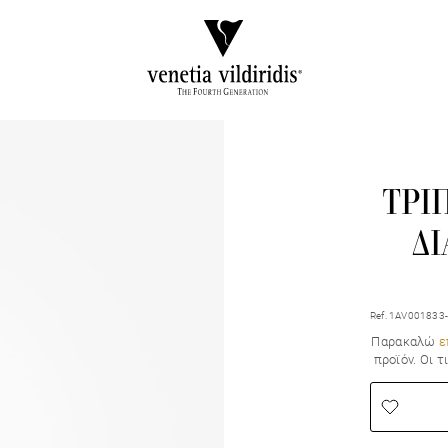
ΤΡΙ
Δ
Ref. 1AV00183
Παρακαλώ
ε
προϊόν. Οι 