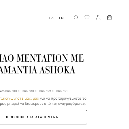
ΕΛ
EN
ΠΛΟ ΜΕΝΤΑΓΙΟΝ ΜΕ
ΙΑΜΑΝΤΙΑ ASHOKA
3-4MX000700-1PT003720-1PT003729-1PT003721
πικοινωνήστε μαζί μας
για να προπαραγγείλετε το
τιμές μπορεί να διαφέρουν από τις αναγραφόμενες.
ΠΡΟΣΘΗΚΗ ΣΤΑ ΑΓΑΠΗΜΕΝΑ