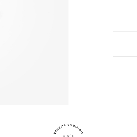
Διαμάν
Γ
eshop@venet