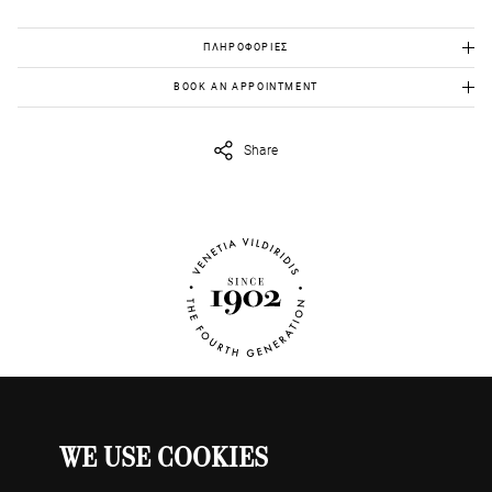
ΠΛΗΡΟΦΟΡΙΕΣ
Ροζ Χρυσός Κ18: 6,92 γρ.
BOOK AN APPOINTMENT
Ρουμπίνια: 1.96 καράτια κοπή μπαγκέτ
Για να το δεις από κοντά, στείλε μας στο
eshop@venetiavildiridis.com
την ημέρα και ώρα που θέλεις να ορίσουμε το ραντεβού μας.
Διαμάντια: 0,70 καράτια
Share
WE USE COOKIES
ΡΟΛΟΓΙΑ
Ο ΛΟΓΑΡΙΑΣΜΟΣ ΜΟΥ
ΕΠΙΚΟΙΝΩΝΗΣΤΕ ΜΑΖΙ ΜΑΣ