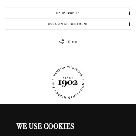
ΠΛΗΡΟΦΟΡΙΕΣ
Χρυσός Κ18: 1,63 γρ.
BOOK AN APPOINTMENT
Διαμάντια: 0,75 ct
Για να το δεις από κοντά, στείλε μας στο
eshop@venetiavildiridis.com
την ημέρα και ώρα που θέλεις να ορίσουμε το ραντεβού μας.
Share
WE USE COOKIES
ΡΟΛΟΓΙΑ
Ο ΛΟΓΑΡΙΑΣΜΟΣ ΜΟΥ
ΕΠΙΚΟΙΝΩΝΗΣΤΕ ΜΑΖΙ ΜΑΣ