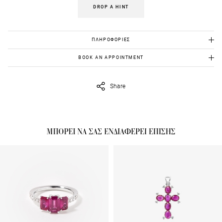
DROP A HINT
ΠΛΗΡΟΦΟΡΙΕΣ
Εντυπωσιακός σταυρός με μπριγιάν και κέντρο ρουμπίνι
BOOK AN APPOINTMENT
Λευκόχρυσο κ18 5.10γρ
Για να το δεις από κοντά, στείλε μας στο
eshop@venetiavildiridis.com
Διαμάντια 0.08, F colour, Si clarity, round brilliant
την ημέρα και ώρα που θέλεις να ορίσουμε το ραντεβού μας.
Διαμάντια 0.38 , F colour, Si clarity, baguettes
Share
Διαμάντια 0.13 , F colour, Si clarity, princess cut
Ρουμπίνι 0.60 ct
ΜΠΟΡΕΙ ΝΑ ΣΑΣ ΕΝΔΙΑΦΕΡΕΙ ΕΠΙΣΗΣ