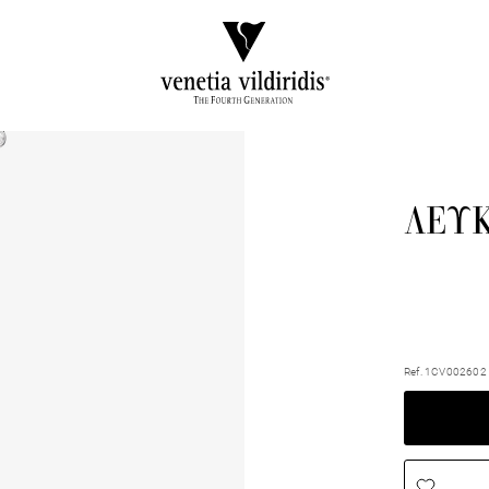
ΛΕΥ
Ref. 1CV002602