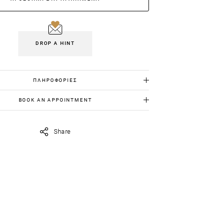
DROP A HINT
ΠΛΗΡΟΦΟΡΙΕΣ
Λευκός χρυσός 18K: 5.800gr
BOOK AN APPOINTMENT
Διαμάντια: 0.58ct
ια να το δεις από κοντά, στείλε μας στο
iavildiridis.com
την ημέρα και ώρα που θέλεις να
Share
ορίσουμε το ραντεβού μας.