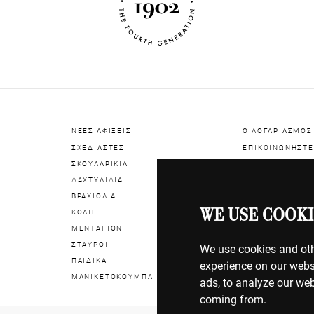
ΝΕΕΣ ΑΦΙΞΕΙΣ
Ο ΛΟΓΑΡΙΑΣΜΟΣ
ΣΧΕΔΙΑΣΤΕΣ
ΕΠΙΚΟΙΝΩΝΗΣΤΕ
ΣΚΟΥΛΑΡΙΚΙΑ
ΔΑΧΤΥΛΙΔΙΑ
ΠΛΗΡΩΜΕΣ
ΒΡΑΧΙΟΛΙΑ
ΑΠΟΣΤΟΛΕΣ
WE USE COOKI
ΚΟΛΙΕ
ΕΠΙΣΤΡΟΦΕΣ
ΜΕΝΤΑΓΙΟΝ
ΣΤΑΥΡΟΙ
ΟΡΟΙ ΧΡΗΣΗΣ
We use cookies and oth
ΠΑΙΔΙΚΑ
ΠΟΛΙΤΙΚΗ COOK
experience on our webs
ΜΑΝΙΚΕΤΟΚΟΥΜΠΑ
ΠΟΛΙΤΙΚΗ ΑΠΟΡ
ads, to analyze our web
coming from.