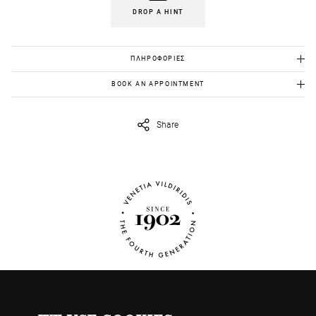
DROP A HINT
ΠΛΗΡΟΦΟΡΙΕΣ
Χρυσός Κ18: 9,10γρ
BOOK AN APPOINTMENT
Διαμάντια: 6,34 καράτια f χρώμα, καθαρότητα Si
Για να το δεις από κοντά, στείλε μας στο
eshop@venetiavildiridis.com
την ημέρα και ώρα που θέλεις να ορίσουμε το ραντεβού μας.
Share