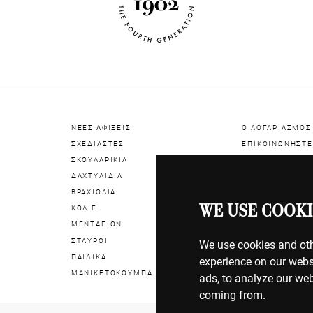
ΝΕΕΣ ΑΦΙΞΕΙΣ
Ο ΛΟΓΑΡΙΑΣΜΟΣ
ΣΧΕΔΙΑΣΤΕΣ
ΕΠΙΚΟΙΝΩΝΗΣΤΕ
ΣΚΟΥΛΑΡΙΚΙΑ
ΔΑΧΤΥΛΙΔΙΑ
ΠΛΗΡΩΜΕΣ
ΒΡΑΧΙΟΛΙΑ
ΑΠΟΣΤΟΛΕΣ
WE USE COOKI
ΚΟΛΙΕ
ΕΠΙΣΤΡΟΦΕΣ
ΜΕΝΤΑΓΙΟΝ
ΣΤΑΥΡΟΙ
ΟΡΟΙ ΧΡΗΣΗΣ
We use cookies and oth
ΠΑΙΔΙΚΑ
ΠΟΛΙΤΙΚΗ COOK
experience on our webs
ΜΑΝΙΚΕΤΟΚΟΥΜΠΑ
ΠΟΛΙΤΙΚΗ ΑΠΟΡ
ads, to analyze our web
coming from.