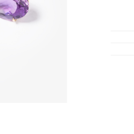
Γ
eshop@venet