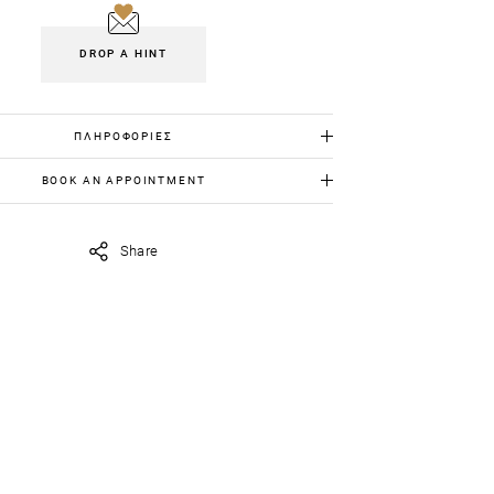
DROP A HINT
ΠΛΗΡΟΦΟΡΙΕΣ
Χρυσός Κ18 : 2,50 γρ
BOOK AN APPOINTMENT
Αμέθυστος: 28,50 ct
ια να το δεις από κοντά, στείλε μας στο
iavildiridis.com
την ημέρα και ώρα που θέλεις να
Share
ορίσουμε το ραντεβού μας.